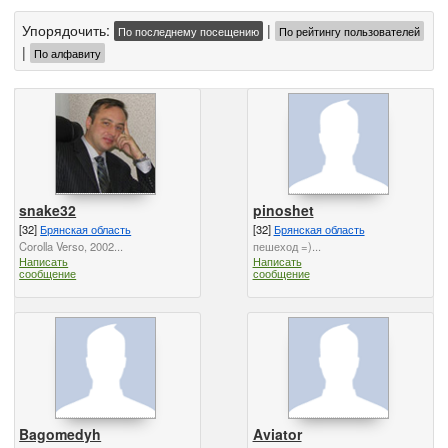
Упорядочить:
|
По последнему посещению
По рейтингу пользователей
|
По алфавиту
snake32
pinoshet
[32]
Брянская область
[32]
Брянская область
Corolla Verso, 2002...
пешеход =)...
Написать
Написать
сообщение
сообщение
Bagomedyh
Aviator