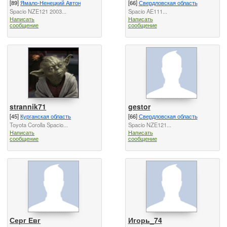
[89]
Ямало-Ненецкий Автономный Округ
[66]
Свердловская область
Spacio NZE121 2003...
Spacio AE111...
Написать
Написать
сообщение
сообщение
strannik71
gestor
[45]
Курганская область
[66]
Свердловская область
Toyota Corolla Spacio...
Spacio NZE121...
Написать
Написать
сообщение
сообщение
Серг Евг
Игорь_74