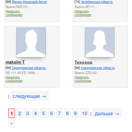
[89]
Ямало-Ненецкий Автономный Округ
[74]
Челябинская область
Spacio NZE121...
Spacio AE111...
Написать
Написать
сообщение
сообщение
maksim T
Тихоход
[66]
Свердловская область
[66]
Свердловская область
AE-111 4A-FE 1998г...
Spacio ZZE122...
Написать
Написать
сообщение
сообщение
следующая →
|
1
2
3
4
5
6
7
8
9
10
дальше →
|
»