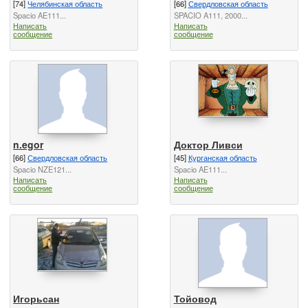
[74]
Челябинская область
[66]
Свердловская область
Spacio AE111...
SPACIO A111, 2000...
Написать
Написать
сообщение
сообщение
n.egor
Доктор Ливси
[66]
Свердловская область
[45]
Курганская область
Spacio NZE121...
Spacio AE111...
Написать
Написать
сообщение
сообщение
Игорьсан
Тойовод