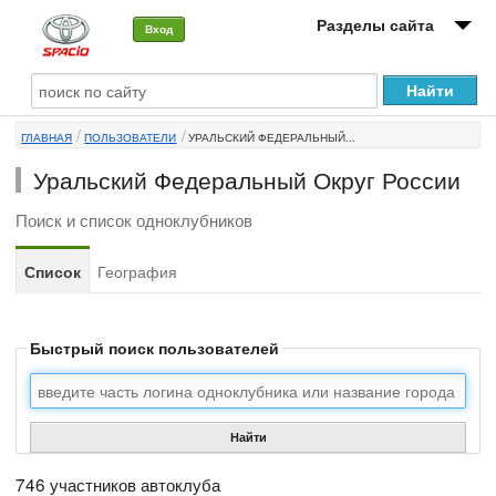
Разделы сайта
Вход
О машине
ГЛАВНАЯ
ПОЛЬЗОВАТЕЛИ
УРАЛЬСКИЙ ФЕДЕРАЛЬНЫЙ...
Автоклуб
Уральский Федеральный Округ России
Форумы
Поиск и список одноклубников
Сервисы и услуги
Список
География
Новости
Быстрый поиск пользователей
Найти
746 участников автоклуба