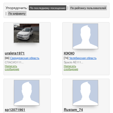
Упорядочить:
|
По последнему посещению
По рейтингу пользователей
|
По алфавиту
uralets1971
ЮЮЮ
[66]
Свердловская область
[74]
Челябинская область
СПАСИО111...
Spacio AE111...
Написать
Написать
сообщение
сообщение
sp12071961
Rustam_74