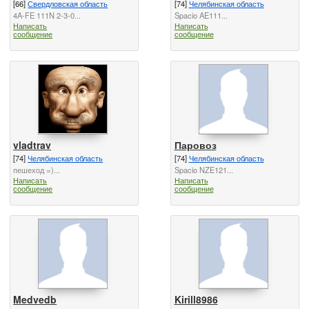
[66]
Свердловская область
[74]
Челябинская область
4A-FE 111N 2-3-0...
Spacio AE111...
Написать
Написать
сообщение
сообщение
vladtrav
Паровоз
[74]
Челябинская область
[74]
Челябинская область
пешеход =)...
Spacio NZE121...
Написать
Написать
сообщение
сообщение
Medvedb
Kirill8986