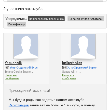
2 участника автоклуба
Упорядочить:
|
По последнему посещению
По рейтингу пользователей
|
По алфавиту
Yazuchnik
knikerboker
[85]
Усть-Ордынский Бурятский Автономный Округ
[85]
Усть-Ордынский Бурятский Авто
Toyota Corolla Spasio...
Spacio AE111...
Написать
Написать
сообщение
сообщение
Присоединяйтесь к нам!
Мы будем рады вас видеть в нашем автоклубе.
Регистрация
занимает не больше 1 минуты, а пользу