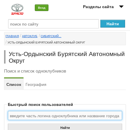
Разделы сайта
Вход
О машине
ГЛАВНАЯ
АВТОКЛУБ
СИБИРСКИЙ...
Автоклуб
УСТЬ-ОРДЫНСКИЙ БУРЯТСКИЙ АВТОНОМНЫЙ ОКРУГ
Форумы
Усть-Ордынский Бурятский Автономный
Округ
Сервисы и услуги
Поиск и список одноклубников
Новости
Список
География
Быстрый поиск пользователей
Найти