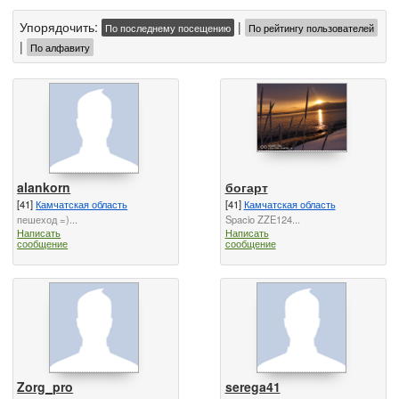
Упорядочить:
|
По последнему посещению
По рейтингу пользователей
|
По алфавиту
alankorn
богарт
[41]
Камчатская область
[41]
Камчатская область
пешеход =)...
Spacio ZZE124...
Написать
Написать
сообщение
сообщение
Zorg_pro
serega41