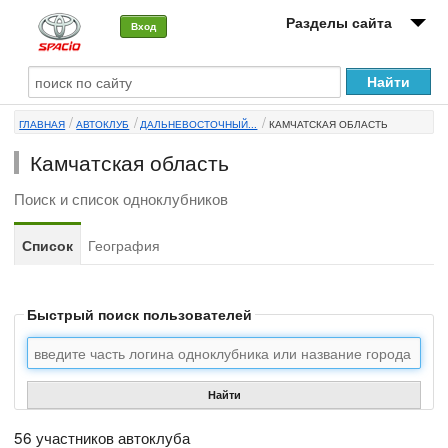
Разделы сайта
Вход
О машине
ГЛАВНАЯ
АВТОКЛУБ
ДАЛЬНЕВОСТОЧНЫЙ...
КАМЧАТСКАЯ ОБЛАСТЬ
Автоклуб
Камчатская область
Форумы
Поиск и список одноклубников
Сервисы и услуги
Список
География
Новости
Быстрый поиск пользователей
Найти
56 участников автоклуба