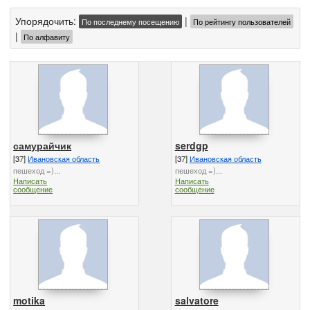
Упорядочить:
|
По последнему посещению
По рейтингу пользователей
|
По алфавиту
самурайчик
serdgp
[37]
Ивановская область
[37]
Ивановская область
пешеход =)...
пешеход =)...
Написать
Написать
сообщение
сообщение
motika
salvatore