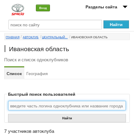
Разделы сайта
Вход
О машине
ГЛАВНАЯ
АВТОКЛУБ
ЦЕНТРАЛЬНЫЙ...
ИВАНОВСКАЯ ОБЛАСТЬ
Автоклуб
Ивановская область
Форумы
Поиск и список одноклубников
Сервисы и услуги
Список
География
Новости
Быстрый поиск пользователей
Найти
7 участников автоклуба