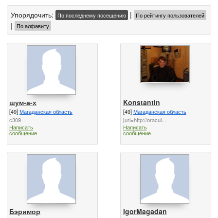
Упорядочить:
|
По последнему посещению
По рейтингу пользователей
|
По алфавиту
шум-а-х
Konstantin
[49]
Магаданская область
[49]
Магаданская область
с309
[url=http://oracul...
Написать
Написать
сообщение
сообщение
Бэримор
IgorMagadan