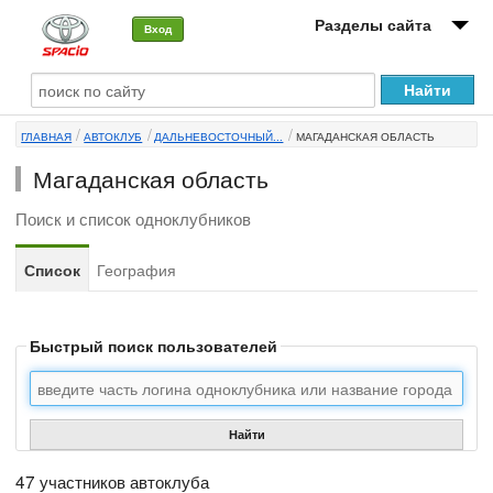
Разделы сайта
Вход
О машине
ГЛАВНАЯ
АВТОКЛУБ
ДАЛЬНЕВОСТОЧНЫЙ...
МАГАДАНСКАЯ ОБЛАСТЬ
Автоклуб
Магаданская область
Форумы
Поиск и список одноклубников
Сервисы и услуги
Список
География
Новости
Быстрый поиск пользователей
Найти
47 участников автоклуба