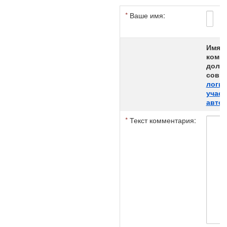
*
Ваше имя:
*
Имя а
комме
долж
совпа
логи
участ
авток
*
Текст комментария: