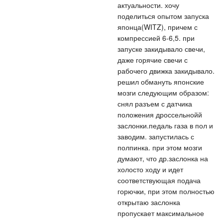
актуальности. хочу
поделиться опытом запуска
японца(WITZ), причем с
компрессией 6-6,5. при
запуске закидывало свечи,
даже горячие свечи с
рабочего движка закидывало.
решил обмануть японские
мозги следующим образом:
снял разъем с датчика
положения дроссельнойй
заслонки.педаль газа в пол и
заводим. запустилась с
полпинка. при этом мозги
думают, что др.заслонка на
холосто ходу и идет
соответствующая подача
горючки, при этом полностью
открытаю заслонка
пропускает максимальное