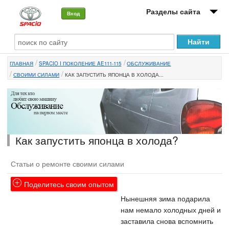
Разделы сайта
Вход
О машине
ГЛАВНАЯ
SPACIO I ПОКОЛЕНИЕ AE111-115
ОБСЛУЖИВАНИЕ
Автоклуб
СВОИМИ СИЛАМИ
КАК ЗАПУСТИТЬ ЯПОНЦА В ХОЛОДА...
Форумы
Сервисы и услуги
Новости
Как запустить японца в холода?
Статьи о ремонте своими силами
Поделитесь своим опытом
Нынешняя зима подарила
нам немало холодных дней и
заставила снова вспомнить