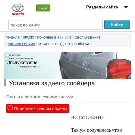
Разделы сайта
Вход
О машине
ГЛАВНАЯ
SPACIO I ПОКОЛЕНИЕ AE111-115
ОБСЛУЖИВАНИЕ
Автоклуб
СВОИМИ СИЛАМИ
УСТАНОВКА ЗАДНЕГО СПОЙЛЕРА...
Форумы
Сервисы и услуги
Новости
Установка заднего спойлера
Статьи о ремонте своими силами
Поделитесь своим опытом
ВСТУПЛЕНИЕ
Так уж получилось что в