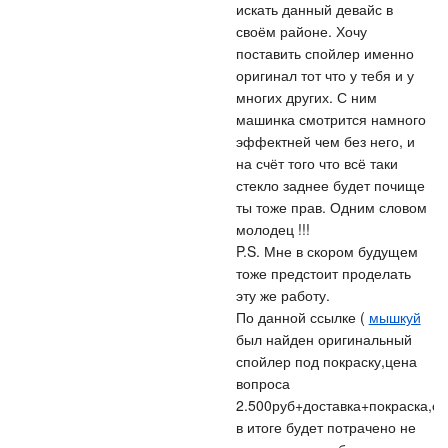
искать данный девайс в
своём районе. Хочу
поставить спойлер именно
оригинал тот что у тебя и у
многих других. С ним
машинка смотрится намного
эффектней чем без него, и
на счёт того что всё таки
стекло заднее будет почище
ты тоже прав. Одним словом
молодец !!!
P.S. Мне в скором будущем
тоже предстоит проделать
эту же работу.
По данной ссылке (
мышкуй
был найден оригинальный
спойлер под покраску,цена
вопроса
2.500руб+доставка+покраска,ск
в итоге будет потрачено не