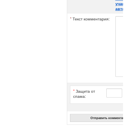
участ
авток
*
Текст комментария:
*
Защита от
спама:
Отправить комментар