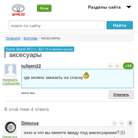
Разделы сайта
Вход
О машине
ГЛАВНАЯ
ФОРУМЫ
АКСЕСУАРЫ
Автоклуб
Toyota Spacio AE111, AE115 в первом кузове
аксесуары
Форумы
tuligen22
+14
Сервисы и услуги
где можно заказать на спаску
Написать
Новости
сообщение
мини вен
Ответить
В этой теме 4 ответа
Dimorus
0
ээээ а что вы имеете ввиду под акксесуарами?:)))
Написать