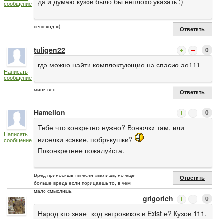
да и думаю кузов было бы неплохо указать ;)
сообщение
пешеход =)
Ответить
tuligen22
0
где можно найти комплектующие на спасио ае111
Написать
сообщение
мини вен
Ответить
Hamelion
0
Тебе что конкретно нужно? Вонючки там, или
Написать
виселки всякие, побрякушки?
сообщение
Поконкретнее пожалуйста.
Вред приносишь ты если хвалишь, но еще
Ответить
больше вреда если порицаешь то, в чем
мало смыслишь.
grigorich
0
Народ кто знает код ветровиков в Exist е? Кузов 111.