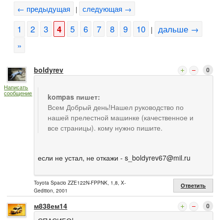
← предыдущая
следующая →
|
1
2
3
4
5
6
7
8
9
10
дальше →
|
»
boldyrev
0
Написать
сообщение
kompas пишет:
Всем Добрый день!Нашел руководство по
нашей прелестной машинке (качественное и
все страницы). кому нужно пишите.
если не устал, не откажи -
s_boldyrev67@mil.ru
Toyota Spacio ZZE122N-FPPNK, 1,8, X-
Ответить
Gedition, 2001
м838ем14
0