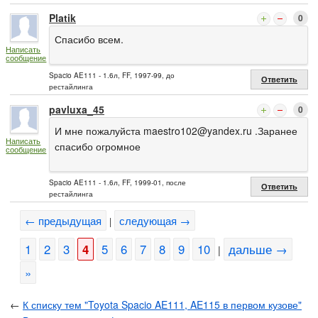
Platik
0
Спасибо всем.
Написать
сообщение
Spacio AE111 - 1.6л, FF, 1997-99, до
Ответить
рестайлинга
pavluxa_45
0
И мне пожалуйста
maestro102@yandex.ru
.Заранее
Написать
спасибо огромное
сообщение
Spacio AE111 - 1.6л, FF, 1999-01, после
Ответить
рестайлинга
← предыдущая
следующая →
|
1
2
3
4
5
6
7
8
9
10
дальше →
|
»
←
К списку тем "Toyota Spacio AE111, AE115 в первом кузове"