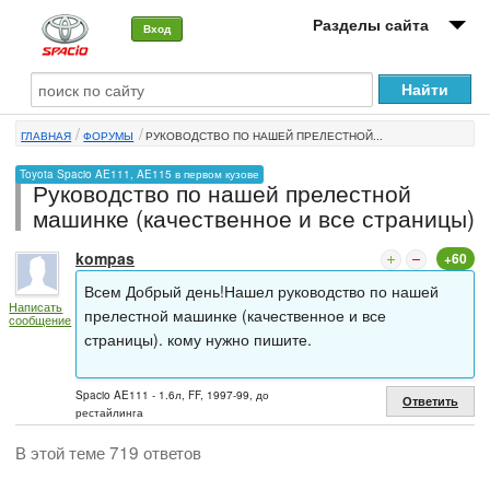
Разделы сайта
Вход
О машине
ГЛАВНАЯ
ФОРУМЫ
РУКОВОДСТВО ПО НАШЕЙ ПРЕЛЕСТНОЙ...
Автоклуб
Toyota Spacio AE111, AE115 в первом кузове
Руководство по нашей прелестной
Форумы
машинке (качественное и все страницы)
Сервисы и услуги
kompas
+60
Новости
Всем Добрый день!Нашел руководство по нашей
Написать
прелестной машинке (качественное и все
сообщение
страницы). кому нужно пишите.
Spacio AE111 - 1.6л, FF, 1997-99, до
Ответить
рестайлинга
В этой теме 719 ответов