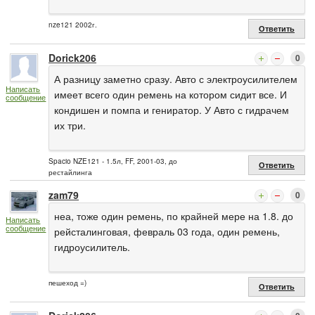
nze121 2002г.
Ответить
Dorick206
0
А разницу заметно сразу. Авто с электроусилителем
Написать
имеет всего один ремень на котором сидит все. И
сообщение
кондишен и помпа и гениратор. У Авто с гидрачем
их три.
Spacio NZE121 - 1.5л, FF, 2001-03, до
Ответить
рестайлинга
zam79
0
неа, тоже один ремень, по крайней мере на 1.8. до
Написать
сообщение
рейсталинговая, февраль 03 года, один ремень,
гидроусилитель.
пешеход =)
Ответить