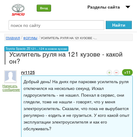
Разделы сайта
Вход
О машине
ГЛАВНАЯ
ФОРУМЫ
УСИЛИТЕЛЬ РУЛЯ НА 121 КУЗОВЕ -...
Автоклуб
Toyota Spacio ZE121...124 в новом кузове
Усилитель руля на 121 кузове - какой
Форумы
он?
Сервисы и услуги
rv1125
+11
Новости
Добрый день! На днях при парковке усилитель руля
Написать
отключился на несколько секунд. Искал
сообщение
гидроусилитель - не нашел. Поехал в сервис, они
глядели, тоже не нашли - говорят, что у меня
электроусилитель. Сказали, что пока не вырубается
регулярно - ездить и не грузиться. У кого какой опыт
эксплуатации электроусилителя и как его
обслуживать?