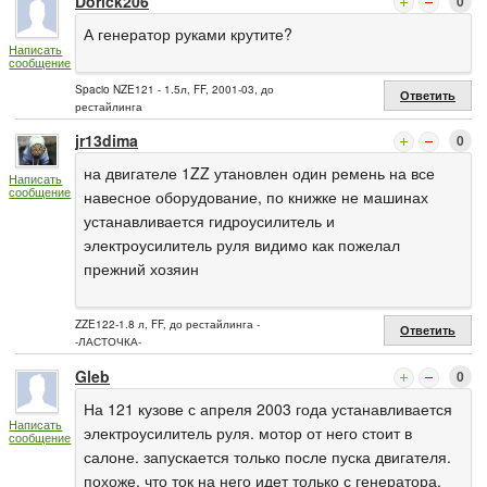
Dorick206
0
А генератор руками крутите?
Написать
сообщение
Spacio NZE121 - 1.5л, FF, 2001-03, до
Ответить
рестайлинга
jr13dima
0
на двигателе 1ZZ утановлен один ремень на все
Написать
сообщение
навесное оборудование, по книжке не машинах
устанавливается гидроусилитель и
электроусилитель руля видимо как пожелал
прежний хозяин
ZZE122-1.8 л, FF, до рестайлинга -
Ответить
-ЛАСТОЧКА-
Gleb
0
На 121 кузове с апреля 2003 года устанавливается
Написать
электроусилитель руля. мотор от него стоит в
сообщение
салоне. запускается только после пуска двигателя.
похоже, что ток на него идет только с генератора.