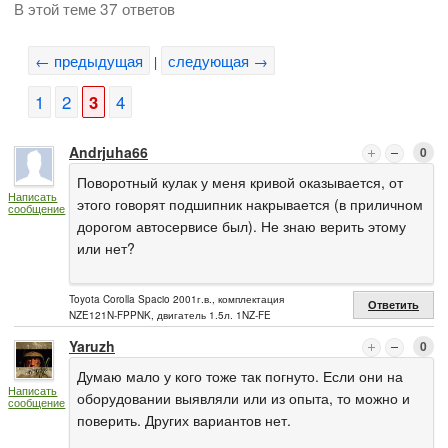
В этой теме 37 ответов
← предыдущая
следующая →
|
1
2
3
4
Andrjuha66
0
Поворотный кулак у меня кривой оказывается, от
Написать
этого говорят подшипник накрывается (в приличном
сообщение
дорогом автосервисе был). Не знаю верить этому
или нет?
Toyota Corolla Spacio 2001г.в., комплектация
Ответить
NZE121N-FPPNK, двигатель 1.5л. 1NZ-FE
Yaruzh
0
Думаю мало у кого тоже так погнуто. Если они на
Написать
оборудовании выявляли или из опыта, то можно и
сообщение
поверить. Других вариантов нет.