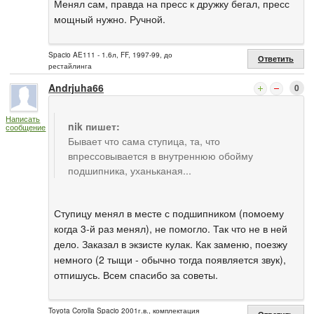
Менял сам, правда на пресс к дружку бегал, пресс
мощный нужно. Ручной.
Spacio AE111 - 1.6л, FF, 1997-99, до
Ответить
рестайлинга
Andrjuha66
0
Написать
nik пишет:
сообщение
Бывает что сама ступица, та, что
впрессовывается в внутреннюю обойму
подшипника, уханьканая...
Ступицу менял в месте с подшипником (помоему
когда 3-й раз менял), не помогло. Так что не в ней
дело. Заказал в экзисте кулак. Как заменю, поезжу
немного (2 тыщи - обычно тогда появляется звук),
отпишусь. Всем спасибо за советы.
Toyota Corolla Spacio 2001г.в., комплектация