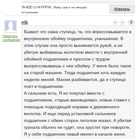
TA-NZE121N-FPPVK. Живу сам и не мешаю
Ответить
остальным
nik
0
Бывает что сама ступица, та, что впрессовывается в
Написать
внутреннюю обойму подшипника, уханьканая. В
сообщение
этом случае она просто вынимается рукой, а не
убитую выбиваешь молотком вместе с внутренней
обоймой подшипника и прессом с трудом
выпрессовываешь с нее обойму. У меня было такое
на старой машине. Тогда подшипник хоть каждую
неделю меняй. Махом разбивается, да и ступица
поет в подшипнике.
А сальники есть. Я их покупал вместе с
подшипником, старые ваковыривал, новые ставил с
помощью подходящей оправки и деревянного
молотка. И еще перед установкой сальников
подшипник с обеих сторон литолом мазал. А убитая
граната обычно не гудит, она хрустит при повороте.
Я у себя подшипник левый менял в начале июня.