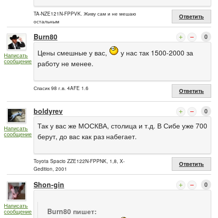
TA-NZE121N-FPPVK. Живу сам и не мешаю
Ответить
остальным
Burn80
0
Цены смешные у вас,
у нас так 1500-2000 за
Написать
сообщение
работу не менее.
Спасик 98 г.в. 4AFE 1.6
Ответить
boldyrev
0
Так у вас же МОСКВА, столица и т.д. В Сибе уже 700
Написать
сообщение
берут, до вас как раз набегает.
Toyota Spacio ZZE122N-FPPNK, 1,8, X-
Ответить
Gedition, 2001
Shon-gin
0
Написать
Burn80 пишет:
сообщение