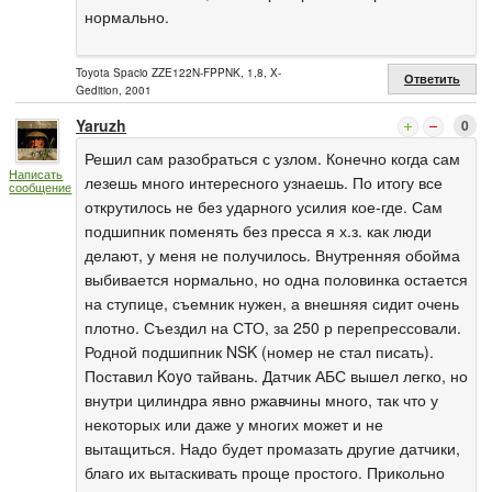
нормально.
Toyota Spacio ZZE122N-FPPNK, 1,8, X-
Ответить
Gedition, 2001
Yaruzh
0
Решил сам разобраться с узлом. Конечно когда сам
Написать
лезешь много интересного узнаешь. По итогу все
сообщение
открутилось не без ударного усилия кое-где. Сам
подшипник поменять без пресса я х.з. как люди
делают, у меня не получилось. Внутренняя обойма
выбивается нормально, но одна половинка остается
на ступице, съемник нужен, а внешняя сидит очень
плотно. Съездил на СТО, за 250 р перепрессовали.
Родной подшипник NSK (номер не стал писать).
Поставил Koyo тайвань. Датчик АБС вышел легко, но
внутри цилиндра явно ржавчины много, так что у
некоторых или даже у многих может и не
вытащиться. Надо будет промазать другие датчики,
благо их вытаскивать проще простого. Прикольно