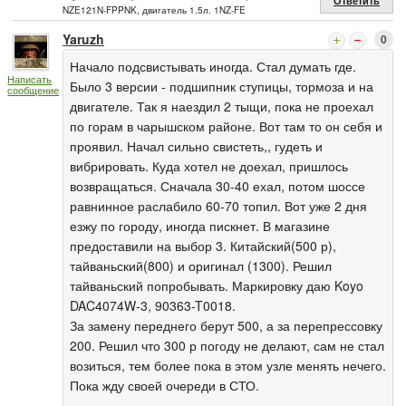
Ответить
NZE121N-FPPNK, двигатель 1.5л. 1NZ-FE
Yaruzh
0
Начало подсвистывать иногда. Стал думать где.
Написать
Было 3 версии - подшипник ступицы, тормоза и на
сообщение
двигателе. Так я наездил 2 тыщи, пока не проехал
по горам в чарышском районе. Вот там то он себя и
проявил. Начал сильно свистеть,, гудеть и
вибрировать. Куда хотел не доехал, пришлось
возвращаться. Сначала 30-40 ехал, потом шоссе
равнинное раслабило 60-70 топил. Вот уже 2 дня
езжу по городу, иногда пискнет. В магазине
предоставили на выбор 3. Китайский(500 р),
тайваньский(800) и оригинал (1300). Решил
тайваньский попробывать. Маркировку даю Koyo
DAC4074W-3, 90363-T0018.
За замену переднего берут 500, а за перепрессовку
200. Решил что 300 р погоду не делают, сам не стал
возиться, тем более пока в этом узле менять нечего.
Пока жду своей очереди в СТО.