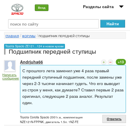
Разделы сайта
Вход
О машине
ГЛАВНАЯ
ФОРУМЫ
ПОДШИПНИК ПЕРЕДНЕЙ СТУПИЦЫ
Автоклуб
Toyota Spacio ZE121...124 в новом кузове
Подшипник передней ступицы
Форумы
Andrjuha66
+13
Сервисы и услуги
С прошлого лета заменил уже 4 раза правый
Написать
Новости
передний ступичный подшипник, после замены уже
сообщение
через 2-3 тысячи начинает гудеть. Что его выводит
из строя у меня, как думаете? Ставил первые 2 раза
оригинал, следующие 2 раза аналог. Результат
один.
Toyota Corolla Spacio 2001г.в., комплектация
Ответить
NZE121N-FPPNK, двигатель 1.5л. 1NZ-FE