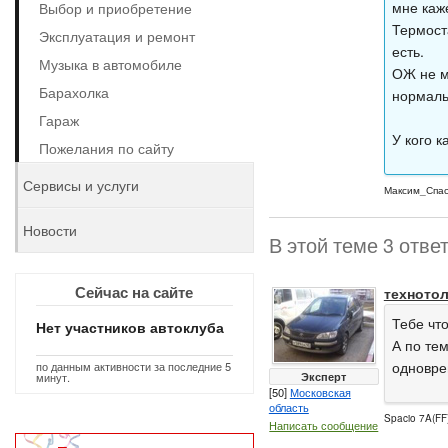
мне каж
Выбор и приобретение
Термост
Эксплуатация и ремонт
есть.
Музыка в автомобиле
ОЖ не м
Барахолка
нормаль
Гараж
У кого к
Пожелания по сайту
Сервисы и услуги
Максим_Спа
Новости
В этой теме 3 отве
Сейчас на сайте
техното
Тебе чт
Нет участников автоклуба
А по те
одновре
по данным активности за последние 5
Эксперт
минут.
[50]
Московская
область
Spacio 7A(FF)
Написать сообщение