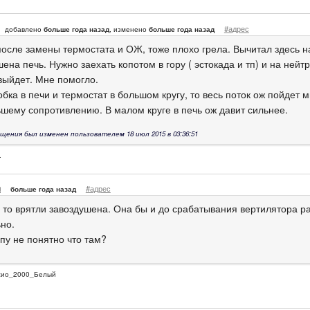
#адрес
добавлено
больше года назад
, изменено
больше года назад
после замены термостата и ОЖ, тоже плохо грела. Вычитал здесь н
ена печь. Нужно заехать копотом в гору ( эстокада и тп) и на нейт
выйдет. Мне помогло.
бка в печи и термостат в большом кругу, то весь поток ож пойдет 
шему сопротивлению. В малом круге в печь ож давит сильнее.
щения был изменен пользователем 18 июл 2015 в 03:36:51
.
m
#адрес
больше года назад
а то врятли завоздушена. Она бы и до срабатывания вертилятора р
но.
пу не понятно что там?
сио_2000_Белый