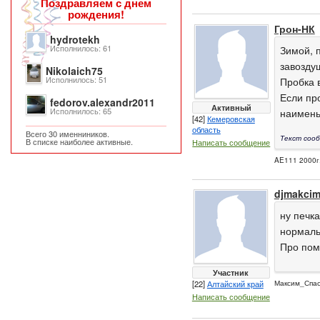
Поздравляем с днем
рождения!
Грон-НК
hydrotekh
Исполнилось: 61
Зимой, 
завоздуш
Nikolaich75
Исполнилось: 51
Пробка 
Если про
fedorov.alexandr2011
Активный
Исполнилось: 65
наимень
[42]
Кемеровская
область
Всего 30 именниников.
Текст сооб
В списке наиболее активные.
Написать сообщение
AE111 2000г
djmakci
ну печк
нормаль
Про пом
Участник
[22]
Алтайский край
Максим_Спа
Написать сообщение