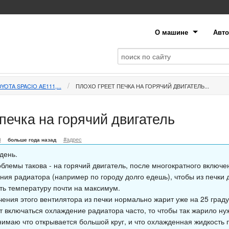
О машине
Авто
YOTA SPACIO AE111,...
ПЛОХО ГРЕЕТ ПЕЧКА НА ГОРЯЧИЙ ДВИГАТЕЛЬ...
печка на горячий двигатель
m
#адрес
больше года назад
день.
облемы такова - на горячий двигатель, после многократного включ
ния радиатора (например по городу долго едешь), чтобы из печки 
ть температуру почти на максимум.
ения этого вентилятора из печки нормально жарит уже на 25 градус
т включаться охлаждение радиатора часто, то чтобы так жарило ну
имаю что открывается большой круг, и что охлажденная жидкость по