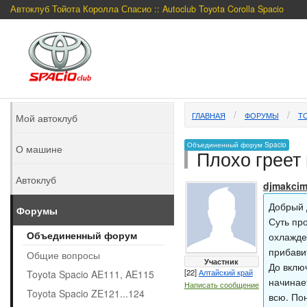
Автоклуб Тойота Королла Спасио :: Autoclub Toyota Corolla Spacio
ГЛАВНАЯ
ФОРУМЫ
TO
Мой автоклуб
Объединенный форум Spacio
О машине
Плохо греет 
Автоклуб
djmakci
Добрый 
Форумы
Суть пр
Объединенный форум
охлажде
прибави
Общие вопросы
Участник
До включ
[22]
Алтайский край
Toyota Spacio AE111, AE115
начинае
Написать сообщение
Toyota Spacio ZE121...124
всю. Пон