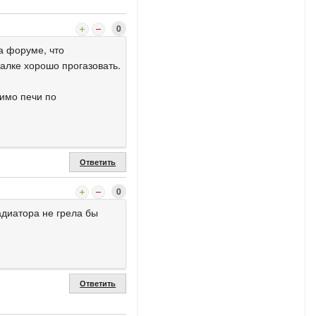
0
а форуме, что
ралке хорошо прогазовать.
мимо печи по
Ответить
0
адиатора не грела бы
Ответить