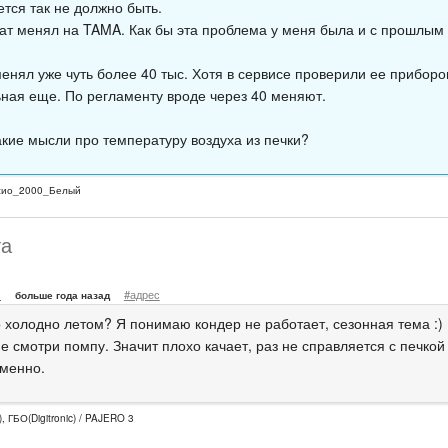
ется так не должно быть.
ат менял на TAMA. Как бы эта проблема у меня была и с прошлым 
енял уже чуть более 40 тыс. Хотя в сервисе проверили ее прибором
ная еще. По регламенту вроде через 40 меняют.
акие мысли про температуру воздуха из печки?
сио_2000_Белый
та
л
#адрес
больше года назад
о холодно летом? Я понимаю кондер не работает, сезонная тема :)
ме смотри помпу. Значит плохо качает, раз не справляется с печко
менно.
, ГБО(Digitronic) / PAJERO 3