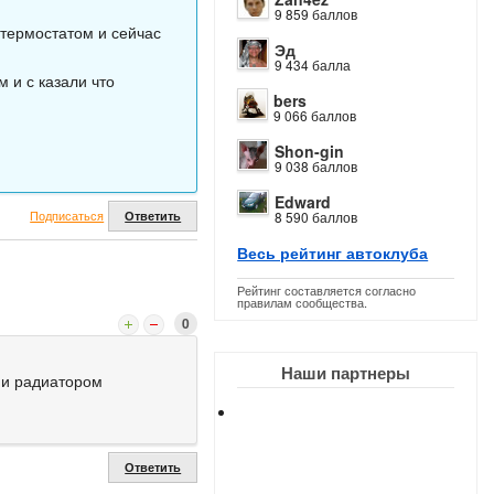
9 859 баллов
термостатом и сейчас
Эд
9 434 балла
 и с казали что
bers
9 066 баллов
Shon-gin
9 038 баллов
Edward
Подписаться
Ответить
8 590 баллов
Весь рейтинг автоклуба
Рейтинг составляется согласно
правилам сообщества.
0
Наши партнеры
й и радиатором
Ответить