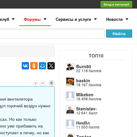
Вход в автоклуб
клуб
Форумы
Сервисы и услуги
Новости
ТОП10
Burn80
22 118 баллов
baskin
0
18 167 баллов
Mikeken
ения вентилятора
16 458 баллов
дул горячий воздух нужно
Stanislav-
12 641 балл
ах. Но как только
НикВл
жно уже прибавить на
11 553 балла
ступает в печку, но как
Zan4ez