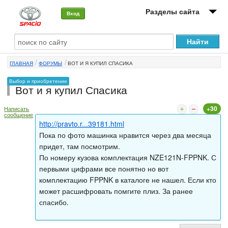
Разделы сайта
Вход
О машине
ГЛАВНАЯ
ФОРУМЫ
ВОТ И Я КУПИЛ СПАСИКА
Автоклуб
Выбор и приобретение
Вот и я купил Спасика
Форумы
+30
Написать
Сервисы и услуги
сообщение
http://pravto.r...39181.html
Новости
Пока по фото машинка нравится через два месяца
придет, там посмотрим.
По номеру кузова комплектация NZE121N-FPPNK. С
первыми цифрами все понятно но вот
комплектацию FPPNK в каталоге не нашел. Если кто
может расшифровать помгите плиз. За ранее
спасибо.