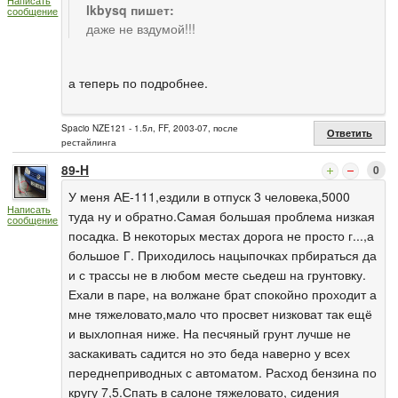
lkbysq пишет:
сообщение
даже не вздумой!!!
а теперь по подробнее.
Spacio NZE121 - 1.5л, FF, 2003-07, после
Ответить
рестайлинга
89-H
0
У меня АЕ-111,ездили в отпуск 3 человека,5000
Написать
туда ну и обратно.Самая большая проблема низкая
сообщение
посадка. В некоторых местах дорога не просто г...,а
большое Г. Приходилось нацыпочках прбираться да
и с трассы не в любом месте сьедеш на грунтовку.
Ехали в паре, на волжане брат спокойно проходит а
мне тяжеловато,мало что просвет низковат так ещё
и выхлопная ниже. На песчяный грунт лучше не
заскакивать садится но это беда наверно у всех
переднеприводных с автоматом. Расход бензина по
кругу 7,5.Спать в салоне тяжеловато, сидения