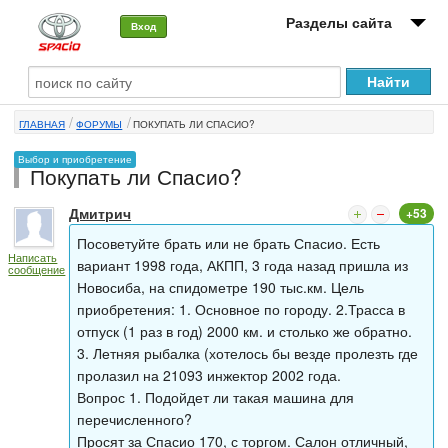
Разделы сайта
Вход
О машине
ГЛАВНАЯ
ФОРУМЫ
ПОКУПАТЬ ЛИ СПАСИО?
Автоклуб
Выбор и приобретение
Покупать ли Спасио?
Форумы
Дмитрич
+53
Сервисы и услуги
Посоветуйте брать или не брать Спасио. Есть
Написать
Новости
вариант 1998 года, АКПП, 3 года назад пришла из
сообщение
Новосиба, на спидометре 190 тыс.км. Цель
приобретения: 1. Основное по городу. 2.Трасса в
отпуск (1 раз в год) 2000 км. и столько же обратно.
3. Летняя рыбалка (хотелось бы везде пролезть где
пролазил на 21093 инжектор 2002 года.
Вопрос 1. Подойдет ли такая машина для
перечисленного?
Просят за Спасио 170, с торгом. Салон отличный,