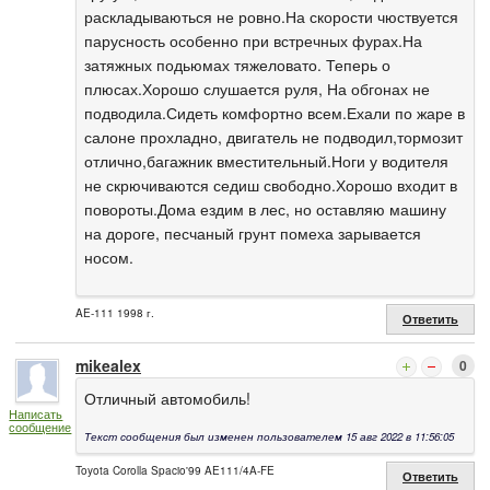
раскладываються не ровно.На скорости чюствуется
парусность особенно при встречных фурах.На
затяжных подьюмах тяжеловато. Теперь о
плюсах.Хорошо слушается руля, На обгонах не
подводила.Сидеть комфортно всем.Ехали по жаре в
салоне прохладно, двигатель не подводил,тормозит
отлично,багажник вместительный.Ноги у водителя
не скрючиваются седиш свободно.Хорошо входит в
повороты.Дома ездим в лес, но оставляю машину
на дороге, песчаный грунт помеха зарывается
носом.
AE-111 1998 г.
Ответить
mikealex
0
Отличный автомобиль!
Написать
сообщение
Текст сообщения был изменен пользователем 15 авг 2022 в 11:56:05
Toyota Corolla Spacio'99 AE111/4A-FE
Ответить