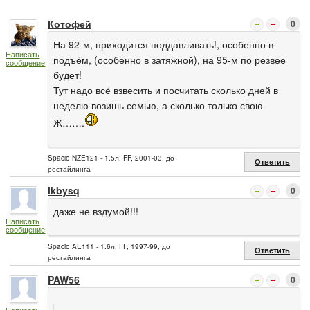
Котофей
0
На 92-м, приходится поддавливать!, особенно в
Написать
подъём, (особенно в затяжной), на 95-м по резвее
сообщение
будет!
Тут надо всё взвесить и посчитать сколько дней в
неделю возишь семью, а сколько только свою
Ж…….
Spacio NZE121 - 1.5л, FF, 2001-03, до
Ответить
рестайлинга
lkbysq
0
даже не вздумой!!!
Написать
сообщение
Spacio AE111 - 1.6л, FF, 1997-99, до
Ответить
рестайлинга
PAW56
0
Написать