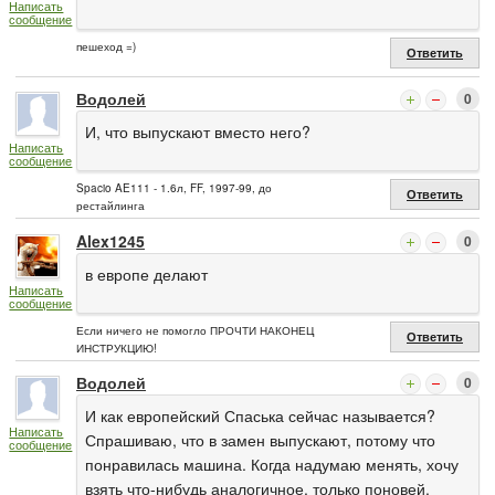
Написать
сообщение
пешеход =)
Ответить
Водолей
0
И, что выпускают вместо него?
Написать
сообщение
Spacio AE111 - 1.6л, FF, 1997-99, до
Ответить
рестайлинга
Alex1245
0
в европе делают
Написать
сообщение
Если ничего не помогло ПРОЧТИ НАКОНЕЦ
Ответить
ИНСТРУКЦИЮ!
Водолей
0
И как европейский Спаська сейчас называется?
Написать
Спрашиваю, что в замен выпускают, потому что
сообщение
понравилась машина. Когда надумаю менять, хочу
взять что-нибудь аналогичное, только поновей.