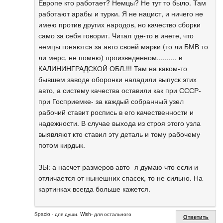
Европе кто работает? Немцы? Не тут то было. Там
работают арабы и турки. Я не нацист, и ничего не
имею против других народов, но качество сборки
само за себя говорит. Читал где-то в инете, что
немцы гоняются за авто своей марки (то ли БМВ то
ли мерс, не помню) произведенном.......... в
КАЛИНИНГРАДСКОЙ ОБЛ.!!! Там на каком-то
бывшем заводе оборонки наладили выпуск этих
авто, а систему качества оставили как при СССР-
при Госприемке- за каждый собранный узел
рабочий ставит роспись в его качественности и
надежности. В случае выхода из строя этого узла
выявляют кто ставил эту деталь и тому рабочему
потом кирдык.
ЗЫ: а насчет размеров авто- я думаю что если и
отличается от нынешних спасек, то не сильно. На
картинках всегда больше кажется.
Spacio - для души. Wish- для остального
Ответить