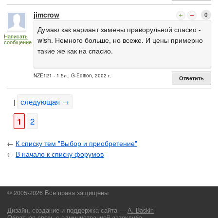
jimcrow
0
Думаю как вариант замены праворульной спасио -
Написать
wish. Немного больше, но всеже. И цены примерно
сообщение
такие же как на спасио.
NZE121 - 1.5л., G-Edition, 2002 г.
Ответить
следующая →
|
1
2
←
К списку тем "Выбор и приобретение"
←
В начало к списку форумов
© 2005-2026 Все права защищены
Дизайн, создание и поддержка сайта —
А. Baskin
Обратная связь с администрацией автоклуба