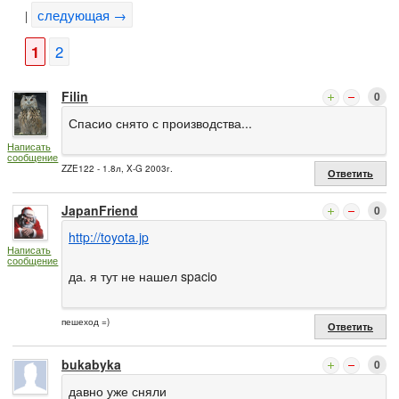
следующая →
|
1
2
Filin
0
Спасио снято с производства...
Написать
сообщение
ZZE122 - 1.8л, X-G 2003г.
Ответить
JapanFriend
0
http://toyota.jp
Написать
сообщение
да. я тут не нашел spacio
пешеход =)
Ответить
bukabyka
0
давно уже сняли