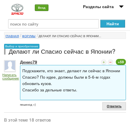
Разделы сайта
Вход
О машине
ГЛАВНАЯ
ФОРУМЫ
ДЕЛАЮТ ЛИ СПАСИО СЕЙЧАС В ЯПОНИИ...
Автоклуб
Выбор и приобретение
Делают ли Спасио сейчас в Японии?
Форумы
Денис79
+59
Сервисы и услуги
Подскажите, кто знает, делают ли сейчас в Японии
Написать
Новости
Спасио? По идее, должны были в 5-6-м годах
сообщение
обновить кузов.
Спасибо за дельные ответы.
пешеход =)
Ответить
В этой теме 18 ответов