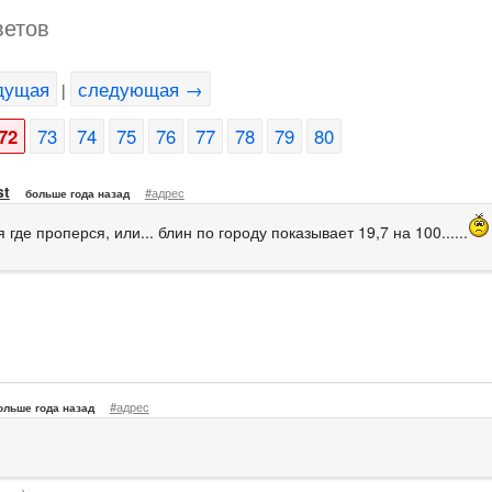
ветов
дущая
следующая →
|
72
73
74
75
76
77
78
79
80
st
#адрес
больше года назад
я где проперся, или... блин по городу показывает 19,7 на 100......
#адрес
ольше года назад