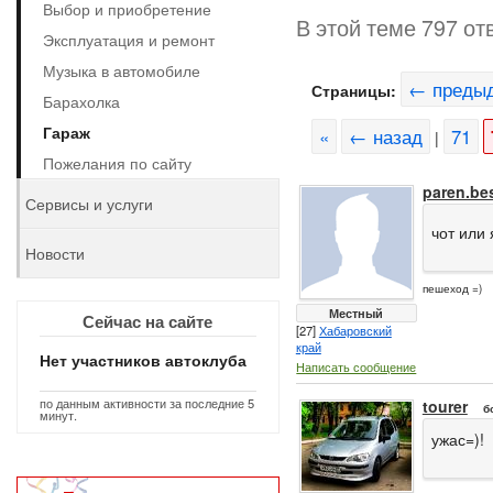
Выбор и приобретение
В этой теме 797 от
Эксплуатация и ремонт
Музыка в автомобиле
← преды
Страницы:
Барахолка
Гараж
«
← назад
71
|
Пожелания по сайту
paren.be
Сервисы и услуги
чот или 
Новости
пешеход =)
Местный
Сейчас на сайте
[27]
Хабаровский
край
Нет участников автоклуба
Написать сообщение
по данным активности за последние 5
tourer
б
минут.
ужас=)!