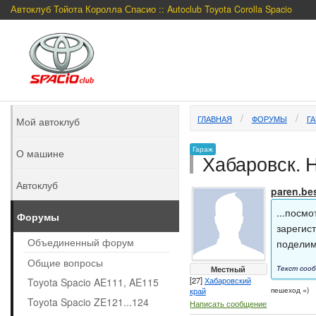
Автоклуб Тойота Королла Спасио :: Autoclub Toyota Corolla Spacio
ГЛАВНАЯ
ФОРУМЫ
Г
Мой автоклуб
Гараж
О машине
Хабаровск. Н
Автоклуб
paren.be
...посмо
Форумы
зарегист
Объединенный форум
поделим
Общие вопросы
Местный
Текст сооб
[27]
Хабаровский
Toyota Spacio AE111, AE115
край
пешеход =)
Toyota Spacio ZE121...124
Написать сообщение