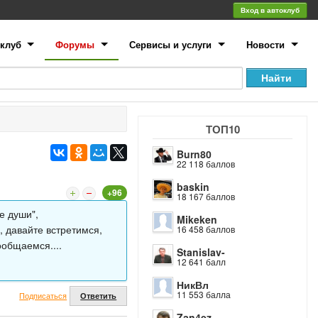
Вход в автоклуб
клуб
Форумы
Сервисы и услуги
Новости
ТОП10
Burn80
22 118 баллов
baskin
+96
18 167 баллов
е души",
Mikeken
й, давайте встретимся,
16 458 баллов
ообщаемся....
Stanislav-
12 641 балл
НикВл
11 553 балла
Подписаться
Ответить
Zan4ez