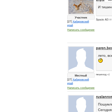
И тишин
Участник
Spacio AE111
[27]
Хабаровский
край
Написать сообщение
paren.be
лето, вс
пешеход =)
Местный
[27]
Хабаровский
край
Написать сообщение
ruslanro
Пошумл
Сегодня