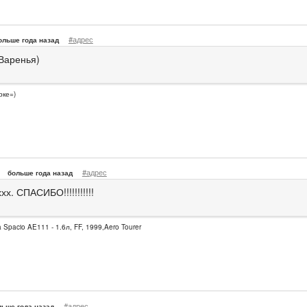
#адрес
ольше года назад
Варенья)
рке=)
#адрес
больше года назад
хх. СПАСИБО!!!!!!!!!!!
a Spacio AE111 - 1.6л, FF, 1999,Aero Tourer
#адрес
льше года назад