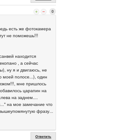
0
 ведь есть же фотокамера
тут не поможешь!!!
 санвей находится
копано , а сейчас
), ну я и двигаюсь, не
 моей полосе...), один
лзком!!!, мне пришлось
 добавилось царапин на
лева на заднем....
..." на мое замечание что
 вышеупомянутую фразу...
Ответить