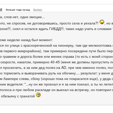
st
#адрес
больше года назад
-а, слов нет, одни эмоции...
что, не спросив, не договорившись, просто села и уехала?!
, но
оне!!!, снял и остался ждать ГИБДД!!!, таких надо учить и словами 
тоже неделю назад был момент:
лся по улице с краснореченской на пионерку, там где мелкооптовка
ив первого микрорайона), там примерно посередине пути было пере
 гравием и дорога более или менее справа (то есть с моей стороны
 скорости, накатом, примерно 40-45 (меня же должны пропустить по
л проскочить, а за ним дед полез на AD, при чем именно полез, по
о тормозить и выворачивать руль на обочину.... результат: у меня
 бампере слева, сбоку (хорошо пока не покрасился еще), у деда с
ие водителя: "...ну он же проехал и я за ним поехал, а ты чо летел
 полоса и при любом раскладе он выехал на встречку, он повторил
о обезьяну с гранатой