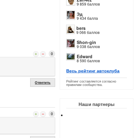
9 859 баллов
Эд
9 434 балла
bers
9 066 баллов
Shon-gin
9 038 баллов
0
Edward
8 590 баллов
Весь рейтинг автоклуба
Рейтинг составляется согласно
Ответить
правилам сообщества.
Наши партнеры
0