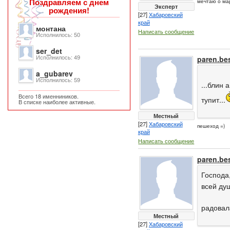
Поздравляем с днем
мечтаю о ма
Эксперт
рождения!
[27]
Хабаровский
край
монтана
Написать сообщение
Исполнилось: 50
ser_det
Исполнилось: 49
paren.be
a_gubarev
Исполнилось: 59
...блин 
Всего 18 именниников.
тупит...
В списке наиболее активные.
Местный
[27]
Хабаровский
пешеход =)
край
Написать сообщение
paren.be
Господа
всей ду
радовал
Местный
[27]
Хабаровский