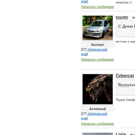
край
пешеход =)
Написать сообщение
tourer
б
С Днем 
мечтаю о ма
Эксперт
[27]
Хабаровский
край
Написать сообщение
Cybercat
Вууууххх
Toyota Coroll
Активный
[27]
Хабаровский
край
Написать сообщение
Ligia
бо