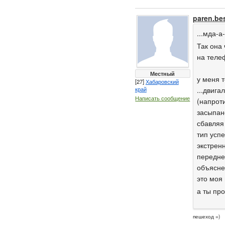
paren.be
...мда-а
Так она 
на телеф
Местный
у меня 
[27]
Хабаровский
край
...двига
Написать сообщение
(напрот
засыпано
сбавляя
тип успе
экстренн
переднем
объяснен
это моя
а ты пр
пешеход =)