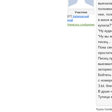
выехала
положен
Участник
нее, тол
[27]
Хабаровский
в меня 
край
Написать сообщение
купила?
"Ну куда
"Ну вы ж
писец...
Пока см
простите
Писец пр
выезжала
затормо
Бойтесь
с номе
З.Ы. бл
В душе 
Тупица м
Toyota Coroll