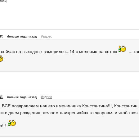
рке=)
st
#адрес
больше года назад
а сейчас на выходных замерился...14 с мелочью на сотню
... 
st
#адрес
больше года назад
, ВСЕ поздравляем нашего именинника Константина!!!, Константин,
ши с днем рождения, желаем наикрепчайшего здоровья и чтоб твоя 
а!!!