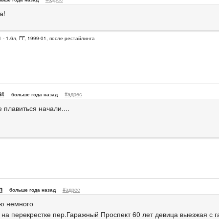
а!
 - 1.6л, FF, 1999-01, после рестайлинга
st
#адрес
больше года назад
е плавиться начали....
m
#адрес
больше года назад
ю немного
 на перекрестке пер.Гаражный Проспект 60 лет девица выезжая с г