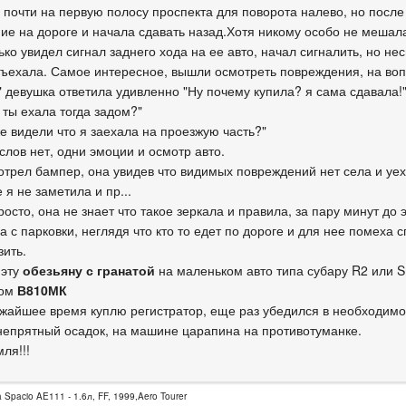
 почти на первую полосу проспекта для поворота налево, но после
ие на дороге и начала сдавать назад.Хотя никому особо не мешала
ько увидел сигнал заднего хода на ее авто, начал сигналить, но нес
въехала. Самое интересное, вышли осмотреть повреждения, на воп
" девушка ответила удивленно "Ну почему купила? я сама сдавала!
 ты ехала тогда задом?"
е видели что я заехала на проезжую часть?"
 слов нет, одни эмоции и осмотр авто.
отрел бампер, она увидев что видимых повреждений нет села и уех
 я не заметила и пр...
осто, она не знает что такое зеркала и правила, за пару минут до 
 с парковки, неглядя что кто то едет по дороге и для нее помеха с
зить.
 эту
обезьяну с гранатой
на маленьком авто типа субару R2 или S
ром
В810МК
ижайшее время куплю регистратор, еще раз убедился в необходимос
непрятный осадок, на машине царапина на противотуманке.
ля!!!
a Spacio AE111 - 1.6л, FF, 1999,Aero Tourer