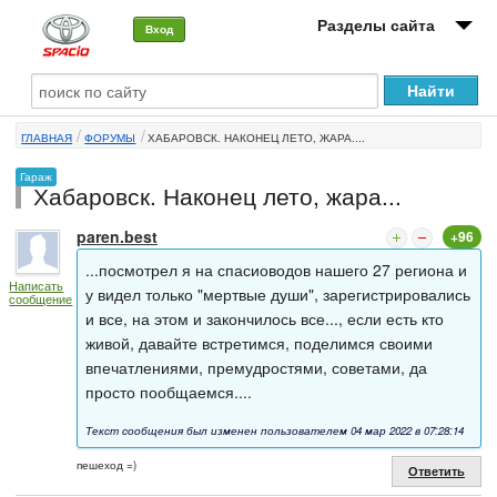
Разделы сайта
Вход
О машине
ГЛАВНАЯ
ФОРУМЫ
ХАБАРОВСК. НАКОНЕЦ ЛЕТО, ЖАРА....
Автоклуб
Гараж
Хабаровск. Наконец лето, жара...
Форумы
paren.best
+96
Сервисы и услуги
...посмотрел я на спасиоводов нашего 27 региона и
Написать
Новости
у видел только "мертвые души", зарегистрировались
сообщение
и все, на этом и закончилось все..., если есть кто
живой, давайте встретимся, поделимся своими
впечатлениями, премудростями, советами, да
просто пообщаемся....
Текст сообщения был изменен пользователем 04 мар 2022 в 07:28:14
пешеход =)
Ответить