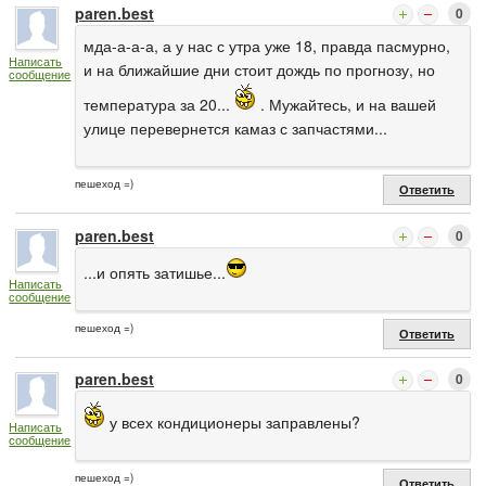
paren.best
0
мда-а-а-а, а у нас с утра уже 18, правда пасмурно,
Написать
и на ближайшие дни стоит дождь по прогнозу, но
сообщение
температура за 20...
. Мужайтесь, и на вашей
улице перевернется камаз с запчастями...
пешеход =)
Ответить
paren.best
0
...и опять затишье...
Написать
сообщение
пешеход =)
Ответить
paren.best
0
у всех кондиционеры заправлены?
Написать
сообщение
пешеход =)
Ответить