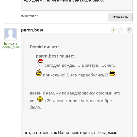
пешеход =)
Ответить
paren.best
0
Написать
Demid пишет:
сообщение
paren.best пишет:
сегодня дождь...., а завтра.....снег....
прикольно!!!, все переобулись?!
давай к нам, ну командировочку оформи что
ли,
+20 днем, теплее чем в сентябре
было.
ага, а потом, как Ваши некоторые, в Чегдомын