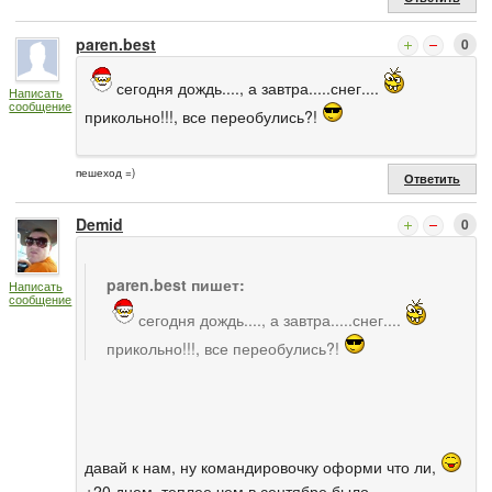
paren.best
0
сегодня дождь...., а завтра.....снег....
Написать
сообщение
прикольно!!!, все переобулись?!
пешеход =)
Ответить
Demid
0
paren.best пишет:
Написать
сообщение
сегодня дождь...., а завтра.....снег....
прикольно!!!, все переобулись?!
давай к нам, ну командировочку оформи что ли,
+20 днем, теплее чем в сентябре было.