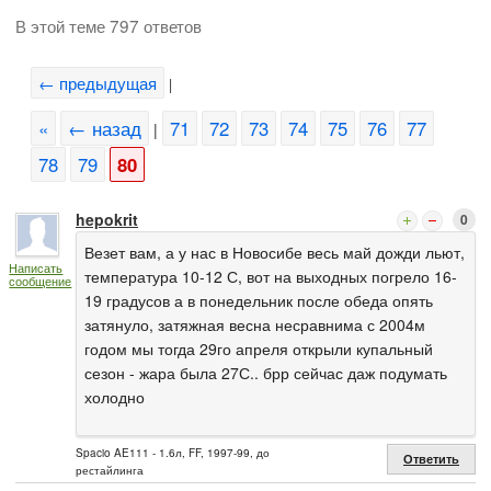
В этой теме 797 ответов
← предыдущая
|
«
← назад
71
72
73
74
75
76
77
|
78
79
80
hepokrit
0
Везет вам, а у нас в Новосибе весь май дожди льют,
Написать
температура 10-12 С, вот на выходных погрело 16-
сообщение
19 градусов а в понедельник после обеда опять
затянуло, затяжная весна несравнима с 2004м
годом мы тогда 29го апреля открыли купальный
сезон - жара была 27С.. брр сейчас даж подумать
холодно
Spacio AE111 - 1.6л, FF, 1997-99, до
Ответить
рестайлинга