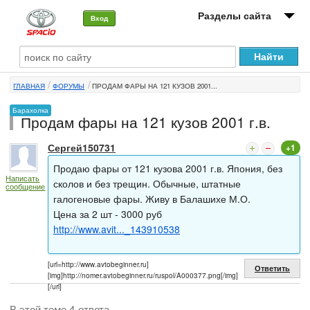
Разделы сайта
Вход
О машине
ГЛАВНАЯ
ФОРУМЫ
ПРОДАМ ФАРЫ НА 121 КУЗОВ 2001...
Автоклуб
Барахолка
Продам фары на 121 кузов 2001 г.в.
Форумы
Сергей150731
+1
Сервисы и услуги
Продаю фары от 121 кузова 2001 г.в. Япония, без
Написать
Новости
сколов и без трещин. Обычные, штатные
сообщение
галогеновые фары. Живу в Балашихе М.О.
Цена за 2 шт - 3000 руб
http://www.avit..._143910538
[url=http://www.avtobeginner.ru]
Ответить
[img]http://nomer.avtobeginner.ru/ruspol/A000377.png[/img]
[/url]
В этой теме 4 ответа