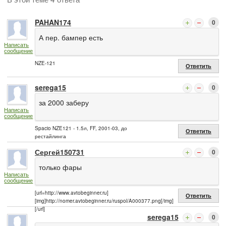
PAHAN174
0
А пер. бампер есть
Написать
сообщение
NZE-121
Ответить
serega15
0
за 2000 заберу
Написать
сообщение
Spacio NZE121 - 1.5л, FF, 2001-03, до
Ответить
рестайлинга
Сергей150731
0
только фары
Написать
сообщение
[url=http://www.avtobeginner.ru]
Ответить
[img]http://nomer.avtobeginner.ru/ruspol/A000377.png[/img]
[/url]
serega15
0