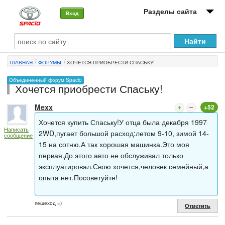
Разделы сайта
Вход
О машине
ГЛАВНАЯ
ФОРУМЫ
ХОЧЕТСЯ ПРИОБРЕСТИ СПАСЬКУ!
Автоклуб
Объединенный форум Spacio
Хочется приобрести Спаську!
Форумы
Mexx
+52
Сервисы и услуги
Хочется купить Спаську!У отца была декабря 1997
Написать
Новости
2WD,пугает большой расход:летом 9-10, зимой 14-
сообщение
15 на сотню.А так хорошая машинка.Это моя
первая.До этого авто не обслуживал только
эксплуатировал.Свою хочется,человек семейный,а
опыта нет.Посоветуйте!
пешеход =)
Ответить