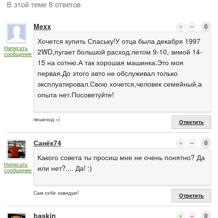
В этой теме 8 ответов
Mexx
0
Хочется купить Спаську!У отца была декабря 1997
Написать
2WD,пугает большой расход:летом 9-10, зимой 14-
сообщение
15 на сотню.А так хорошая машинка.Это моя
первая.До этого авто не обслуживал только
эксплуатировал.Свою хочется,человек семейный,а
опыта нет.Посоветуйте!
пешеход =)
Ответить
Санёк74
0
Какого совета ты просиш мне не очень понятно? Да
Написать
или нет?.... Да! :)
сообщение
Сам себе завидую!
Ответить
baskin
0