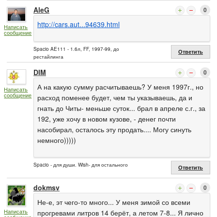
AleG
0
http://cars.aut...94639.html
Написать
сообщение
Spacio AE111 - 1.6л, FF, 1997-99, до
Ответить
рестайлинга
DIM
0
А на какую сумму расчитываешь? У меня 1997г., но
Написать
сообщение
расход поменее будет, чем ты указываешь, да и
гнать до Читы- меньше суток... брал в апреле с.г., за
192, уже хочу в новом кузове, - денег почти
насобирал, осталось эту продать.... Могу синуть
немного)))))
Spacio - для души. Wish- для остального
Ответить
dokmsv
0
Не-е, эт чего-то много... У меня зимой со всеми
Написать
прогревами литров 14 берёт, а летом 7-8... Я лично
сообщение