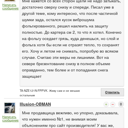
Мне кажется со всех сторон щели не надо затыкать,
Написать
достаточно сверху снизу и спереди. Писал уже в
сообщение
другой теме, кому интересно, что после частичной
шумки зада, остался кусок виброшума
фольгированного, решил наклеить на защиту
полностью. До картера см 2, то что я хотел. Конечно
на фольгу оседает грязь, куда денешься, но слой и
фольга хотя бы если не отразят тепло, то сохранят
его. Хочу и летом не снимать, попробую во всяком
случае. Считаю эти меры не лишними. Вот на
севере брезентование снизу в полном объеме
оправданно, тем более и от попадания снега
защищает
TA-NZE121N-FPPVK. Живу сам и не мешаю
Ответить
остальным
Illusion-OBMAN
0
Мне продавщица вежливо, но упорно, доказывала,
Написать
что нужен именно №1, не внимая моим
сообщение
объяснениям про сайт производителя! У вас же,