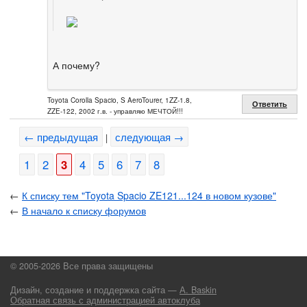
А почему?
Toyota Corolla Spacio, S AeroTourer, 1ZZ-1.8,
Ответить
ZZE-122, 2002 г.в. - управляю МЕЧТОЙ!!!
← предыдущая
следующая →
|
1
2
3
4
5
6
7
8
←
К списку тем "Toyota Spacio ZE121...124 в новом кузове"
←
В начало к списку форумов
© 2005-2026 Все права защищены
Дизайн, создание и поддержка сайта —
А. Baskin
Обратная связь с администрацией автоклуба