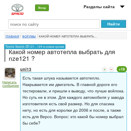
Разделы сайта
Вход
О машине
ГЛАВНАЯ
ФОРУМЫ
КАКОЙ НОМЕР АВТОТЕПЛА ВЫБРАТЬ...
Автоклуб
Toyota Spacio ZE121...124 в новом кузове
Какой номер автотепла выбрать для
Форумы
nze121 ?
Сервисы и услуги
uni13
+18
Новости
Есть такая штука называется автотепло.
Написать
Накрывается им двигатель. В главной дороге его
сообщение
тестировали, и пришли к выводу, что лучше войлока.
Но суть не в этом. Для каждого автомобиля у завода
изготовителя есть свой размер. Но для спасика
нету, но есть для королки до 2006 и после, а также
есть для Версо. Вопрос: кто какой бы номер выбрал
бы себе?