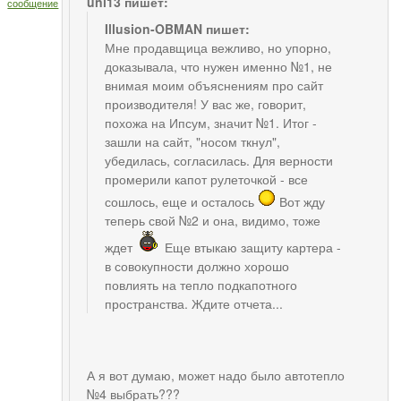
uni13 пишет:
сообщение
Illusion-OBMAN пишет:
Мне продавщица вежливо, но упорно,
доказывала, что нужен именно №1, не
внимая моим объяснениям про сайт
производителя! У вас же, говорит,
похожа на Ипсум, значит №1. Итог -
зашли на сайт, "носом ткнул",
убедилась, согласилась. Для верности
промерили капот рулеточкой - все
сошлось, еще и осталось
Вот жду
теперь свой №2 и она, видимо, тоже
ждет
Еще втыкаю защиту картера -
в совокупности должно хорошо
повлиять на тепло подкапотного
пространства. Ждите отчета...
А я вот думаю, может надо было автотепло
№4 выбрать???