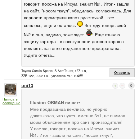
говорит, похожа на Ипсум, значит №1. Итог - зашли
на сайт, "носом ткнул", убедилась, согласилась. Для
верности промерили капот рулеточкой - все
сошлось, еще и осталось
Вот жду теперь свой
№2 и она, видимо, тоже ждет
Еще втыкаю
защиту картера - в совокупности должно хорошо
повлиять на тепло подкапотного пространства.
Ждите отчета...
Toyota Corolla Spacio, S AeroTourer, 1ZZ-1.8,
Ответить
ZZE-122, 2002 г.в. - управляю МЕЧТОЙ!!!
uni13
0
Написать
Illusion-OBMAN пишет:
сообщение
Мне продавщица вежливо, но упорно,
доказывала, что нужен именно №1, не внимая
моим объяснениям про сайт производителя!
У вас же, говорит, похожа на Ипсум, значит
№1. Итог - зашли на сайт, "носом ткнул",