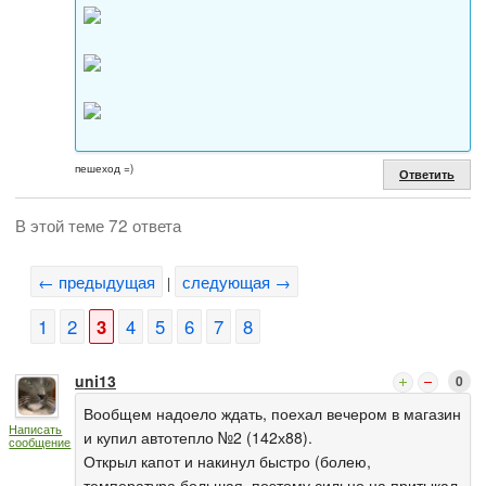
пешеход =)
Ответить
В этой теме 72 ответа
← предыдущая
следующая →
|
1
2
3
4
5
6
7
8
uni13
0
Вообщем надоело ждать, поехал вечером в магазин
Написать
и купил автотепло №2 (142х88).
сообщение
Открыл капот и накинул быстро (болею,
температура большая, поэтому сильно на притыкал,