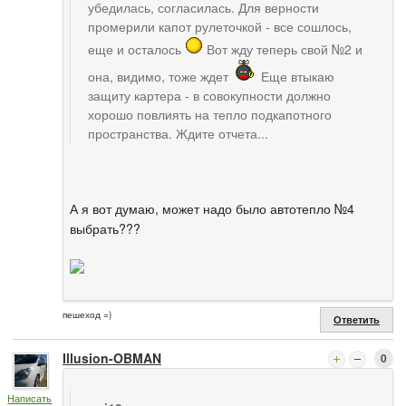
убедилась, согласилась. Для верности
промерили капот рулеточкой - все сошлось,
еще и осталось
Вот жду теперь свой №2 и
она, видимо, тоже ждет
Еще втыкаю
защиту картера - в совокупности должно
хорошо повлиять на тепло подкапотного
пространства. Ждите отчета...
А я вот думаю, может надо было автотепло №4
выбрать???
пешеход =)
Ответить
Illusion-OBMAN
0
Написать