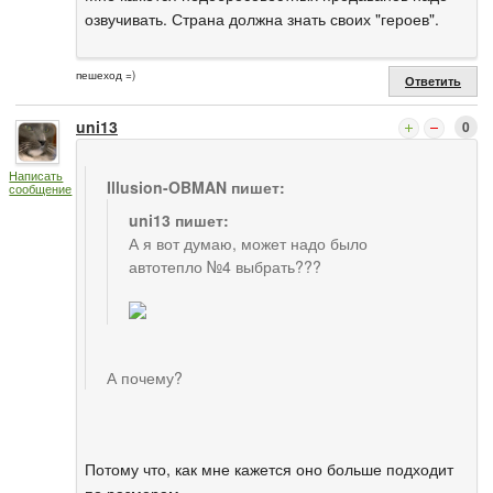
озвучивать. Страна должна знать своих "героев".
пешеход =)
Ответить
uni13
0
Написать
Illusion-OBMAN пишет:
сообщение
uni13 пишет:
А я вот думаю, может надо было
автотепло №4 выбрать???
А почему?
Потому что, как мне кажется оно больше подходит
по размерам.