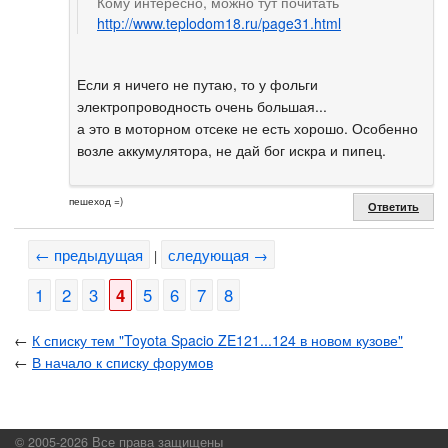
Кому интересно, можно тут почитать
http://www.teplodom18.ru/page31.html
Если я ничего не путаю, то у фольги
электропроводность очень большая...
а это в моторном отсеке не есть хорошо. Особенно
возле аккумулятора, не дай бог искра и пипец.
пешеход =)
Ответить
← предыдущая
следующая →
|
1
2
3
4
5
6
7
8
←
К списку тем "Toyota Spacio ZE121...124 в новом кузове"
←
В начало к списку форумов
© 2005-2026 Все права защищены