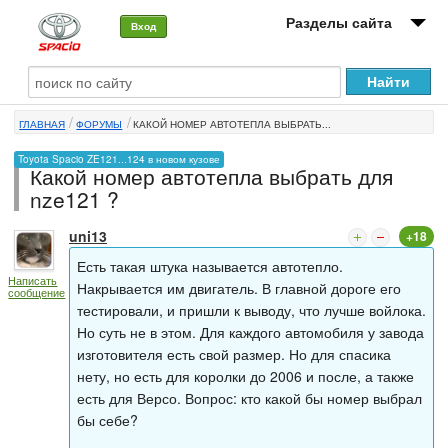
Разделы сайта
Вход
О машине
ГЛАВНАЯ
ФОРУМЫ
КАКОЙ НОМЕР АВТОТЕПЛА ВЫБРАТЬ...
Автоклуб
Toyota Spacio ZE121...124 в новом кузове
Какой номер автотепла выбрать для
Форумы
nze121 ?
Сервисы и услуги
uni13
+18
Новости
Есть такая штука называется автотепло.
Написать
Накрывается им двигатель. В главной дороге его
сообщение
тестировали, и пришли к выводу, что лучше войлока.
Но суть не в этом. Для каждого автомобиля у завода
изготовителя есть свой размер. Но для спасика
нету, но есть для королки до 2006 и после, а также
есть для Версо. Вопрос: кто какой бы номер выбрал
бы себе?