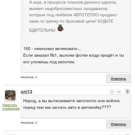
А еще, в процессе поисков данного одеяла,
выявил недобросовестных продаванов,
которые под лейблом АВТОТЕПЛО продают
какю-то тряпку по бросовой цене! БУДЬТЕ
БДИТЕЛЬНЫ
160 - немножко великовато...
Если заказал №1, выложи фотки когда придёт и ты
его уложишь под капотом.
пешеход =)
Ответить
uni13
0
Народ, а вы вытаскиваете автотепло или войлок
Написать
перед тем как загнать авто в автомойку????
сообщение
пешеход =)
Ответить