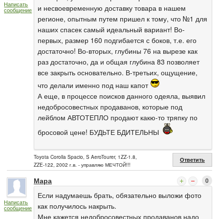
Написать
и несвоевременную доставку товара в нашем
сообщение
регионе, опытным путем пришел к тому, что №1 для
наших спасек самый идеальный вариант! Во-
первых, размер 160 подгибается с боков, т.е. его
достаточно! Во-вторых, глубины 76 на вырезе как
раз достаточно, да и общая глубина 83 позволяет
все закрыть основательно. В-третьих, ощущение,
что делали именно под наш капот
А еще, в процессе поисков данного одеяла, выявил
недобросовестных продаванов, которые под
лейблом АВТОТЕПЛО продают какю-то тряпку по
бросовой цене! БУДЬТЕ БДИТЕЛЬНЫ
Toyota Corolla Spacio, S AeroTourer, 1ZZ-1.8,
Ответить
ZZE-122, 2002 г.в. - управляю МЕЧТОЙ!!!
Мара
0
Если надумаешь брать, обязательно выложи фото
Написать
как получилось накрыть.
сообщение
Мне кажется недобросовестных продаванов надо