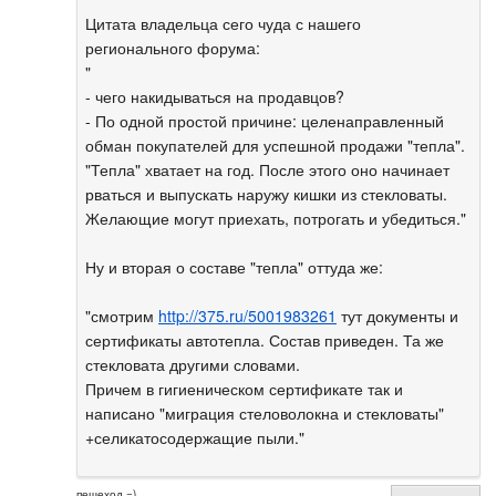
Цитата владельца сего чуда с нашего
регионального форума:
"
- чего накидываться на продавцов?
- По одной простой причине: целенаправленный
обман покупателей для успешной продажи "тепла".
"Тепла" хватает на год. После этого оно начинает
рваться и выпускать наружу кишки из стекловаты.
Желающие могут приехать, потрогать и убедиться."
Ну и вторая о составе "тепла" оттуда же:
"смотрим
http://375.ru/5001983261
тут документы и
сертификаты автотепла. Состав приведен. Та же
стекловата другими словами.
Причем в гигиеническом сертификате так и
написано "миграция стеловолокна и стекловаты"
+селикатосодержащие пыли."
пешеход =)