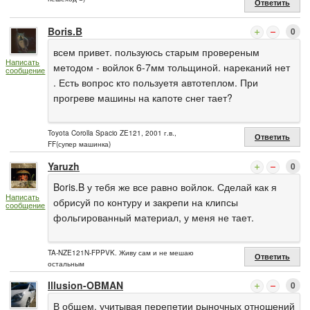
Ответить
Boris.B
0
всем привет. пользуюсь старым провереным
Написать
методом - войлок 6-7мм тольщиной. нареканий нет
сообщение
. Есть вопрос кто пользуетя автотеплом. При
прогреве машины на капоте снег тает?
Toyota Corolla Spacio ZE121, 2001 г.в.,
Ответить
FF(супер машинка)
Yaruzh
0
Boris.B у тебя же все равно войлок. Сделай как я
Написать
обрисуй по контуру и закрепи на клипсы
сообщение
фольгированный материал, у меня не тает.
TA-NZE121N-FPPVK. Живу сам и не мешаю
Ответить
остальным
Illusion-OBMAN
0
В общем, учитывая перепетии рыночных отношений