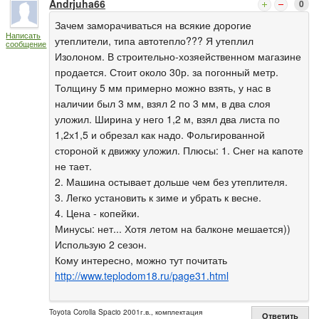
Andrjuha66
0
Зачем заморачиваться на всякие дорогие
Написать
утеплители, типа автотепло??? Я утеплил
сообщение
Изолоном. В строительно-хозяейственном магазине
продается. Стоит около 30р. за погонный метр.
Толщину 5 мм примерно можно взять, у нас в
наличии был 3 мм, взял 2 по 3 мм, в два слоя
уложил. Ширина у него 1,2 м, взял два листа по
1,2х1,5 и обрезал как надо. Фольгированной
стороной к движку уложил. Плюсы: 1. Снег на капоте
не тает.
2. Машина остывает дольше чем без утеплителя.
3. Легко установить к зиме и убрать к весне.
4. Цена - копейки.
Минусы: нет... Хотя летом на балконе мешается))
Использую 2 сезон.
Кому интересно, можно тут почитать
http://www.teplodom18.ru/page31.html
Toyota Corolla Spacio 2001г.в., комплектация
Ответить