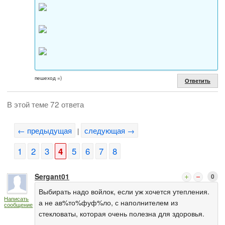
пешеход =)
Ответить
В этой теме 72 ответа
← предыдущая
следующая →
|
1
2
3
4
5
6
7
8
Sergant01
0
Выбирать надо войлок, если уж хочется утепления.
Написать
а не ав%то%фуф%ло, с наполнителем из
сообщение
стекловаты, которая очень полезна для здоровья.