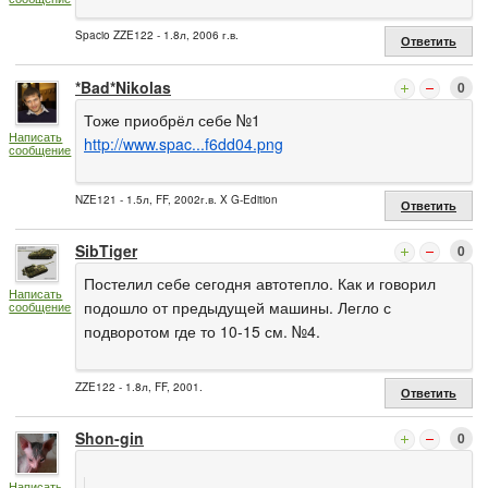
Spacio ZZE122 - 1.8л, 2006 г.в.
Ответить
*Bad*Nikolas
0
Тоже приобрёл себе №1
Написать
http://www.spac...f6dd04.png
сообщение
NZE121 - 1.5л, FF, 2002г.в. X G-Edition
Ответить
SibTiger
0
Постелил себе сегодня автотепло. Как и говорил
Написать
подошло от предыдущей машины. Легло с
сообщение
подворотом где то 10-15 см. №4.
ZZE122 - 1.8л, FF, 2001.
Ответить
Shon-gin
0
Написать