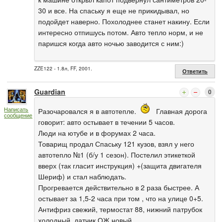
30 и все. На спаську я еще не прикидывал, но
подойдет наверно. Похолоднее станет накину. Если
интересно отпишусь потом. Авто тепло норм, и не
паришся когда авто ночью заводится с ним:)
ZZE122 - 1.8л, FF, 2001.
Ответить
Guardian
0
Написать
Разочаровался я в автотепле.
Главная дорога
сообщение
говорит: авто остывает в течении 5 часов.
Люди на ютубе и в форумах 2 часа.
Товарищ продал Спаську 121 кузов, взял у него
автотепло №1 (б/у 1 сезон). Постелил этикеткой
вверх (так гласит инструкция) +(защита двигателя
Шериф) и стал наблюдать.
Прогревается действительно в 2 раза быстрее. А
остывает за 1,5-2 часа при том , что на улице 0+5.
Антифриз свежий, термостат 88, нижний патрубок
холодный, датчик ОЖ новый.