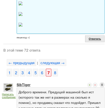
пешеход =)
Ответить
В этой теме 72 ответа
← предыдущая
следующая →
|
1
2
3
4
5
6
7
8
SibTiger
0
Доброго времени. Предущей машиной был ист
Написать
(которого так же нет в размерах на сколько я
сообщение
помню), но продавец сказал что подойдет. Пришел
к машине открыл капот подвернул сантиметров 20-