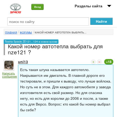
Разделы сайта
Вход
О машине
ГЛАВНАЯ
ФОРУМЫ
КАКОЙ НОМЕР АВТОТЕПЛА ВЫБРАТЬ...
Автоклуб
Toyota Spacio ZE121...124 в новом кузове
Какой номер автотепла выбрать для
Форумы
nze121 ?
Сервисы и услуги
uni13
+18
Новости
Есть такая штука называется автотепло.
Написать
Накрывается им двигатель. В главной дороге его
сообщение
тестировали, и пришли к выводу, что лучше войлока.
Но суть не в этом. Для каждого автомобиля у завода
изготовителя есть свой размер. Но для спасика
нету, но есть для королки до 2006 и после, а также
есть для Версо. Вопрос: кто какой бы номер выбрал
бы себе?