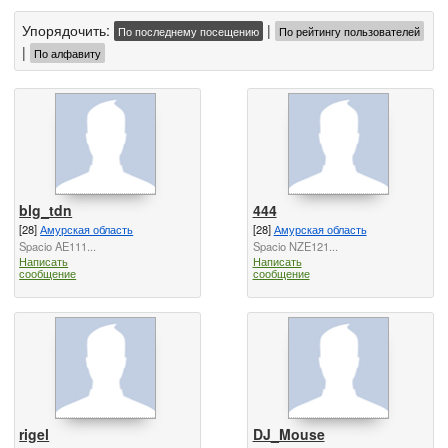
Упорядочить:
|
По последнему посещению
По рейтингу пользователей
|
По алфавиту
blg_tdn
444
[28]
Амурская область
[28]
Амурская область
Spacio AE111...
Spacio NZE121...
Написать
Написать
сообщение
сообщение
rigel
DJ_Mouse