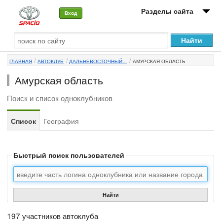
Разделы сайта
Вход
О машине
ГЛАВНАЯ
АВТОКЛУБ
ДАЛЬНЕВОСТОЧНЫЙ...
АМУРСКАЯ ОБЛАСТЬ
Автоклуб
Амурская область
Форумы
Поиск и список одноклубников
Сервисы и услуги
Список
География
Новости
Быстрый поиск пользователей
Найти
197 участников автоклуба